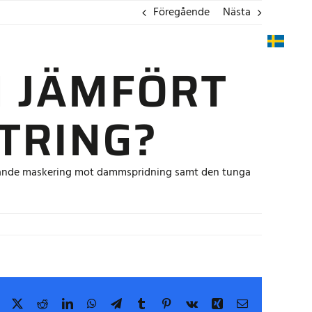
Föregående
Nästa
UPPDRAG
AKTUELLT
KONTAKT
KARRIÄR
 JÄMFÖRT
TRING?
fattande maskering mot dammspridning samt den tunga
Facebook
X
Reddit
LinkedIn
WhatsApp
Telegram
Tumblr
Pinterest
Vk
Xing
E-