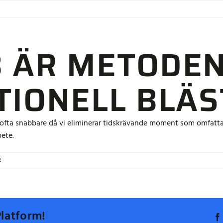
OM OSS
ERBJUDANDE
HÅLLBARHET
REFERENS
 ÄR METODEN
TIONELL BLÄS
ring ofta snabbare då vi eliminerar tidskrävande moment som om
bete.
för
e
Hur
snabb
är
metoden
jämfört
Platform!
med