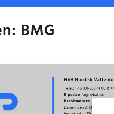
traditionell
blästring?
en:
BMG
NVB Nordisk Vattenbi
Tele.:
+46 031-303 41 00 & +
E-post:
info@nvbab.se
Besöksadress:
Dammliden 3,
137 69 Österh