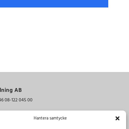
post
lning AB
46 08-122 045 00
Hantera samtycke
aninge