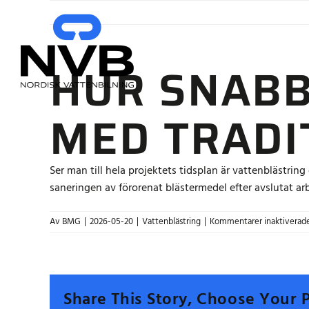
Fortsätt
till
innehållet
HUR SNABB
MED TRADI
Ser man till hela projektets tidsplan är vattenbläst
saneringen av förorenat blästermedel efter avslutat ar
Av
BMG
|
2026-05-20
|
Vattenblästring
|
Kommentarer inaktiverad
Share This Story, Choose Your 