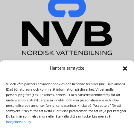
Hantera samtycke
NVB Nordisk Vattenbilning AB
Tele.:
+46 031-303 41 00 & +46 08-122 045 00
Vi och våra partners använder cookies och liknande tekniker (inklusive annons-
E-post:
info@nvbab.se
ID:n) för att lagra och komma åt information på din enhet. Vi behandlar
Besöksadress:
personuppgifter (t.ex. IP-adress, enhets-ID och nätverksidentifierare) för att
mäta webbplatstrafik, anpassa innehåll och visa personaliserade och icke-
Dammliden 3,
137 69 Österhaninge
personaliserade annonser (annonsanpassning). Klicka på “Acceptera” för att
Importgatan 12c, 422 46 Hisings-Backa
samtycka, “Neka” för att avstå eller “Visa preferenser” för att välja per kategori.
Du kan när som helst ändra eller återkalla ditt samtycke. Läs mer i vår
integritetspolicy
.