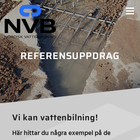
Fortsätt
till
innehållet
REFERENSUPPDRAG
Vi kan vattenbilning!
Här hittar du några exempel på de