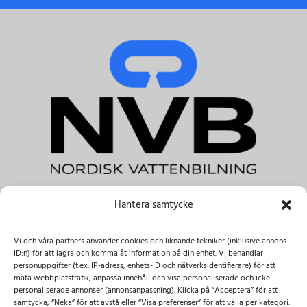
Hantera samtycke
NVB Nordisk Vattenbilning AB
Tele.:
+46 031-303 41 00 & +46 08-122 045 00
Vi och våra partners använder cookies och liknande tekniker (inklusive annons-
E-post:
info@nvbab.se
ID:n) för att lagra och komma åt information på din enhet. Vi behandlar
Besöksadress:
personuppgifter (t.ex. IP-adress, enhets-ID och nätverksidentifierare) för att
mäta webbplatstrafik, anpassa innehåll och visa personaliserade och icke-
Dammliden 3,
137 69 Österhaninge
personaliserade annonser (annonsanpassning). Klicka på “Acceptera” för att
Importgatan 12c, 422 46 Hisings-Backa
samtycka, “Neka” för att avstå eller “Visa preferenser” för att välja per kategori.