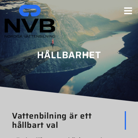
Fortsätt
till
innehållet
HÅLLBARHET
Vattenbilning är ett
hållbart val