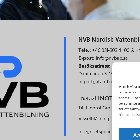
NVB Nordisk Vattenbi
Tele.:
+46 031-303 41 00 & +
E-post:
info@nvbab.se
Besöksadress:
Dammliden 3,
137 69 Österh
Importgatan 12c, 422 46 His
Vi och våra p
lagra och kom
enhets-ID och
personaliser
Till Linotol Group AB
för att samtyc
när som helst
Visselblåsning
Integritetspolicy
Ac