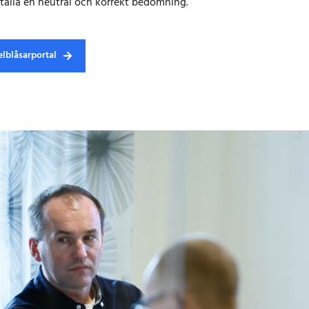
ställa en neutral och korrekt bedömning.
selblåsarportal