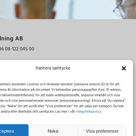
lning AB
46 08-122 045 00
Hantera samtycke
aninge
ings-Backa
artners använder cookies och liknande tekniker (inklusive annons-ID:n) för att
ma åt information på din enhet. Vi behandlar personuppgifter (t.ex. IP-adress,
 nätverksidentifierare) för att mäta webbplatstrafik, anpassa innehåll och visa
ade och icke-personaliserade annonser (annonsanpassning). Klicka på “Acceptera”
ka, “Neka” för att avstå eller “Visa preferenser” för att välja per kategori. Du kan
 ändra eller återkalla ditt samtycke. Läs mer i vår
integritetspolicy
.
ceptera
Neka
Visa preferenser