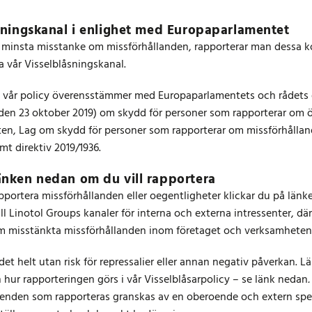
sningskanal i enlighet med Europaparlamentet
 minsta misstanke om missförhållanden, rapporterar man dessa ko
a vår Visselblåsningskanal.
h vår policy överensstämmer med Europaparlamentets och rådets d
 den 23 oktober 2019) om skydd för personer som rapporterar om ö
ten, Lag om skydd för personer som rapporterar om missförhålla
mt direktiv 2019/1936.
nken nedan om du vill rapportera
pportera missförhållanden eller oegentligheter klickar du på länk
ill Linotol Groups kanaler för interna och externa intressenter, d
m misstänkta missförhållanden inom företaget och verksamheten
et helt utan risk för repressalier eller annan negativ påverkan.
Lä
hur rapporteringen görs i vår Visselblåsarpolicy – se länk nedan
renden som rapporteras granskas av en oberoende och extern spec