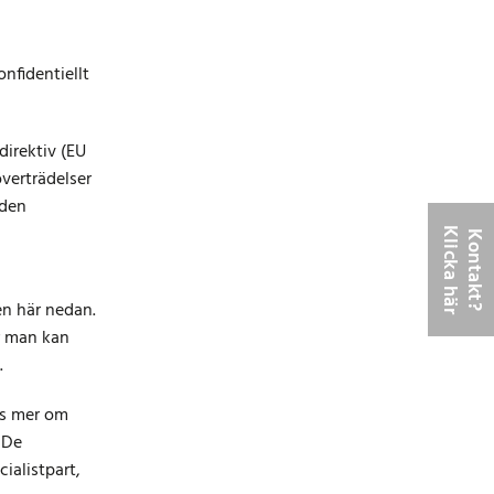
nfidentiellt
irektiv (EU
verträdelser
nden
K
r
K
o
n
t
a
k
t
?
l
i
c
k
a
h
ä
en här nedan.
är man kan
.
s mer om
.
De
ialistpart,