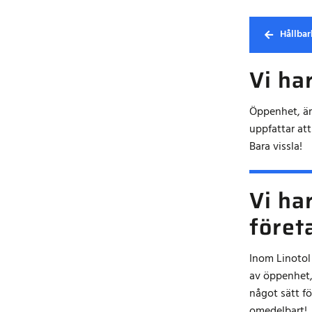
Hållbar
Vi ha
Öppenhet, är
uppfattar att
Bara vissla!
Vi ha
föret
Inom Linotol
av öppenhet, 
något sätt f
omedelbart!