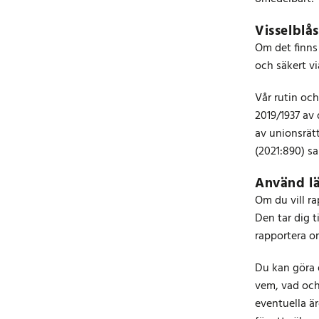
Visselblå
Om det finns
och säkert vi
Vår rutin oc
2019/1937 av
av unionsrät
(2021:890) sa
Använd lä
Om du vill ra
Den tar dig t
rapportera o
Du kan göra d
vem, vad och 
eventuella ä