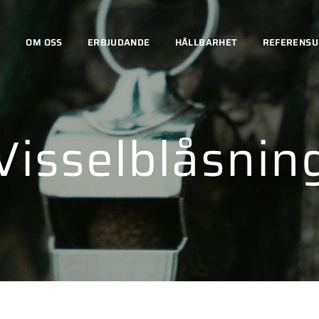
OM OSS
ERBJUDANDE
HÅLLBARHET
REFERENS
Visselblåsnin