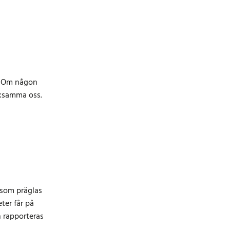
.
Om någon
ärksamma oss.
 som präglas
ter får på
n rapporteras