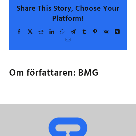
av
Share This Story, Choose Your
det
Platform!
höga
trycket
Facebook
X
Reddit
LinkedIn
WhatsApp
Telegram
Tumblr
Pinterest
Vk
Xing
E-
post
Om författaren:
BMG