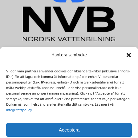
Hantera samtycke
NVB Nordisk Vattenbilning AB
Tele.:
+46 031-303 41 00 & +46 08-122 045 00
Vi och våra partners använder cookies och liknande tekniker (inklusive annons-
E-post:
info@nvbab.se
ID:n) för att lagra och komma åt information på din enhet. Vi behandlar
Besöksadress:
personuppgifter (t.ex. IP-adress, enhets-ID och nätverksidentifierare) för att
mäta webbplatstrafik, anpassa innehåll och visa personaliserade och icke-
Dammliden 3,
137 69 Österhaninge
personaliserade annonser (annonsanpassning). Klicka på “Acceptera” för att
Importgatan 12c, 422 46 Hisings-Backa
samtycka, “Neka” för att avstå eller “Visa preferenser” för att välja per kategori.
Du kan när som helst ändra eller återkalla ditt samtycke. Läs mer i vår
integritetspolicy
.
Till Linotol Group AB
Acceptera
Visselblåsning