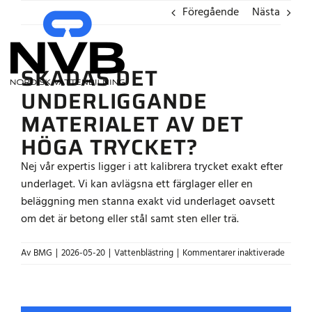
Fortsätt
Föregående
Nästa
till
innehållet
SKADAS DET
UNDERLIGGANDE
MATERIALET AV DET
HÖGA TRYCKET?
Nej vår expertis ligger i att kalibrera trycket exakt efter
underlaget. Vi kan avlägsna ett färglager eller en
beläggning men stanna exakt vid underlaget oavsett
om det är betong eller stål samt sten eller trä.
för
Av
BMG
|
2026-05-20
|
Vattenblästring
|
Kommentarer inaktiverade
Skadas
det
underl
materia