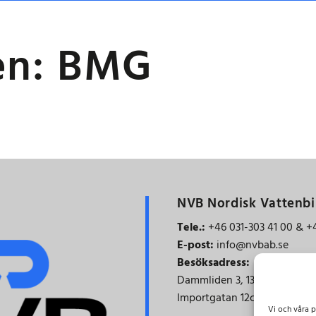
splan?
en:
BMG
NVB Nordisk Vattenbi
Tele.:
+46 031-303 41 00 & +
E-post:
info@nvbab.se
Besöksadress:
Dammliden 3,
137 69 Österh
Importgatan 12c, 422 46 His
Vi och våra p