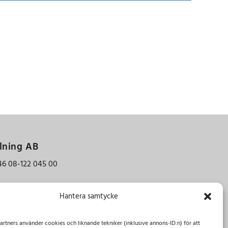
lning AB
46 08-122 045 00
Hantera samtycke
aninge
ings-Backa
artners använder cookies och liknande tekniker (inklusive annons-ID:n) för att