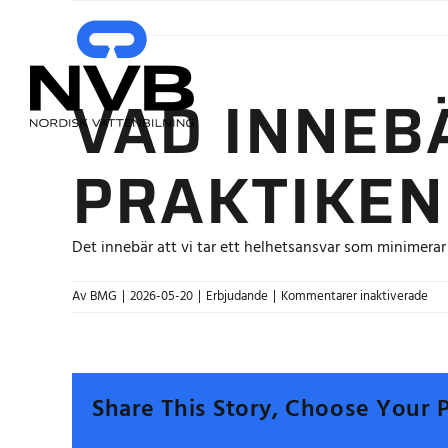
Fortsätt
till
innehållet
VAD INNEB
PRAKTIKEN
Det innebär att vi tar ett helhetsansvar som minimerar st
för
Av
BMG
|
2026-05-20
|
Erbjudande
|
Kommentarer inaktiverade
Vad
inn
NV
360
i
Share This Story, Choose Your 
pra
för