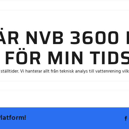
OM OSS
ERBJUDANDE
HÅLLBARHET
REFERENS
ÄR NVB 3600 
 FÖR MIN TID
älltider. Vi hanterar allt från teknisk analys till vattenrening vilk
ebär
B
0
Platform!
ktiken