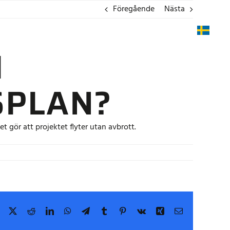
Föregående
Nästa
UPPDRAG
AKTUELLT
KONTAKT
KARRIÄR
I
SPLAN?
et gör att projektet flyter utan avbrott.
Facebook
X
Reddit
LinkedIn
WhatsApp
Telegram
Tumblr
Pinterest
Vk
Xing
E-
post