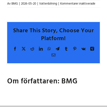
för
Av
BMG
|
2026-05-20
|
Vattenbilning
|
Kommentarer inaktiverade
Varför
anses
vattenbi
vara
mest
Share This Story, Choose Your
kostnads
Platform!
Facebook
X
Reddit
LinkedIn
WhatsApp
Telegram
Tumblr
Pinterest
Vk
Xing
E-
post
Om författaren:
BMG