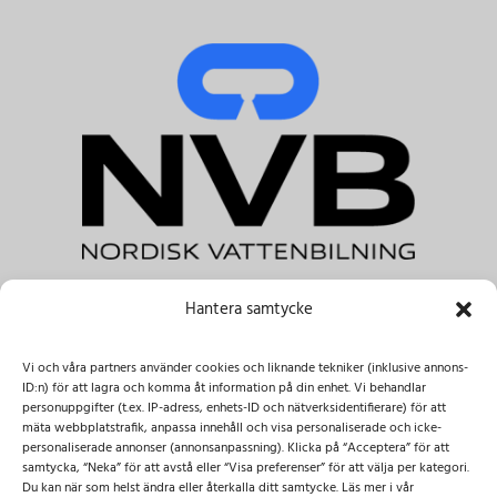
Hantera samtycke
NVB Nordisk Vattenbilning AB
Tele.:
+46 031-303 41 00 & +46 08-122 045 00
Vi och våra partners använder cookies och liknande tekniker (inklusive annons-
E-post:
info@nvbab.se
ID:n) för att lagra och komma åt information på din enhet. Vi behandlar
Besöksadress:
personuppgifter (t.ex. IP-adress, enhets-ID och nätverksidentifierare) för att
mäta webbplatstrafik, anpassa innehåll och visa personaliserade och icke-
Dammliden 3,
137 69 Österhaninge
personaliserade annonser (annonsanpassning). Klicka på “Acceptera” för att
Importgatan 12c, 422 46 Hisings-Backa
samtycka, “Neka” för att avstå eller “Visa preferenser” för att välja per kategori.
Du kan när som helst ändra eller återkalla ditt samtycke. Läs mer i vår