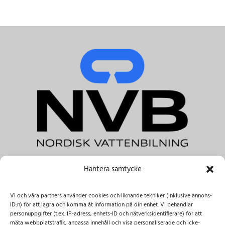
Hantera samtycke
NVB Nordisk Vattenbilning AB
Tele.:
+46 031-303 41 00 & +46 08-122 045 00
Vi och våra partners använder cookies och liknande tekniker (inklusive annons-
E-post:
info@nvbab.se
ID:n) för att lagra och komma åt information på din enhet. Vi behandlar
Besöksadress:
personuppgifter (t.ex. IP-adress, enhets-ID och nätverksidentifierare) för att
mäta webbplatstrafik, anpassa innehåll och visa personaliserade och icke-