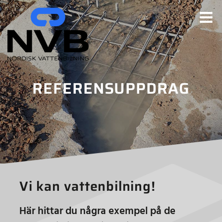
Fortsätt
till
innehållet
REFERENSUPPDRAG
Vi kan vattenbilning!
Här hittar du några exempel på de