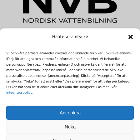
Hantera samtycke
NVB Nordisk Vattenbilning AB
Tele.:
+46 031-303 41 00 & +46 08-122 045 00
Vi och våra partners använder cookies och liknande tekniker (inklusive annons-
E-post:
info@nvbab.se
ID:n) för att lagra och komma åt information på din enhet. Vi behandlar
Besöksadress:
personuppgifter (t.ex. IP-adress, enhets-ID och nätverksidentifierare) för att
mäta webbplatstrafik, anpassa innehåll och visa personaliserade och icke-
Dammliden 3,
137 69 Österhaninge
personaliserade annonser (annonsanpassning). Klicka på “Acceptera” för att
Importgatan 12c, 422 46 Hisings-Backa
samtycka, “Neka” för att avstå eller “Visa preferenser” för att välja per kategori.
Du kan när som helst ändra eller återkalla ditt samtycke. Läs mer i vår
integritetspolicy
.
Till Linotol Group AB
Acceptera
Visselblåsning
Neka
Integritetspolicy